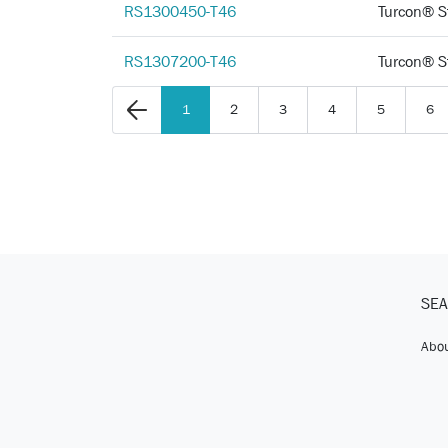
RS1300450-T46
Turcon®
RS1307200-T46
Turcon®
1
2
3
4
5
6
SEA
Abou